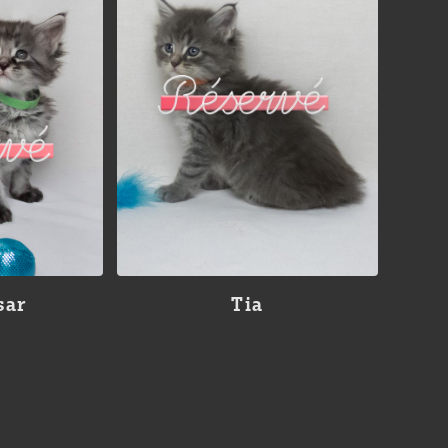
sar
Tia